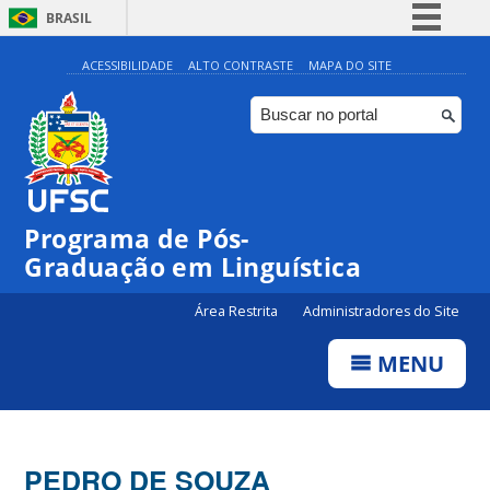
BRASIL
Simplifique!
ACESSIBILIDADE
ALTO CONTRASTE
MAPA DO SITE
Comunica BR
Participe
Acesso à informação
Legislação
Programa de Pós-
Canais
Graduação em Linguística
Área Restrita
Administradores do Site
MENU
PEDRO DE SOUZA