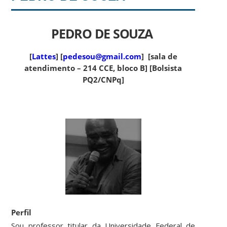
PEDRO DE SOUZA
[
Lattes
] [
pedesou@gmail.com
] [sala de
atendimento – 214 CCE, bloco B] [Bolsista
PQ2/CNPq]
Perfil
Sou professor titular da Universidade Federal de