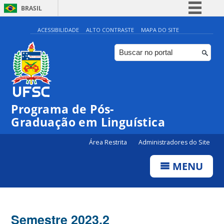
BRASIL
Simplifique!
ACESSIBILIDADE
ALTO CONTRASTE
MAPA DO SITE
Comunica BR
Participe
Acesso à informação
Legislação
Programa de Pós-
Canais
Graduação em Linguística
Área Restrita
Administradores do Site
MENU
Semestre 2023.2