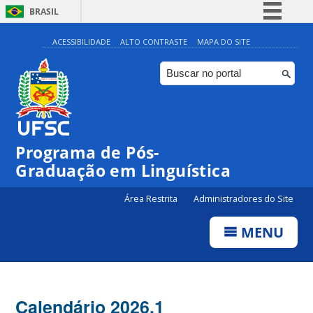
BRASIL
Simplifique!
ACESSIBILIDADE
ALTO CONTRASTE
MAPA DO SITE
Comunica BR
Participe
Acesso à informação
Legislação
Programa de Pós-
Canais
Graduação em Linguística
Área Restrita
Administradores do Site
MENU
Calendário 2026.1