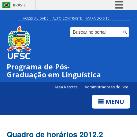
BRASIL
Simplifique!
ACESSIBILIDADE
ALTO CONTRASTE
MAPA DO SITE
Comunica BR
Participe
Acesso à informação
Legislação
Programa de Pós-
Canais
Graduação em Linguística
Área Restrita
Administradores do Site
MENU
Quadro de horários 2012.2