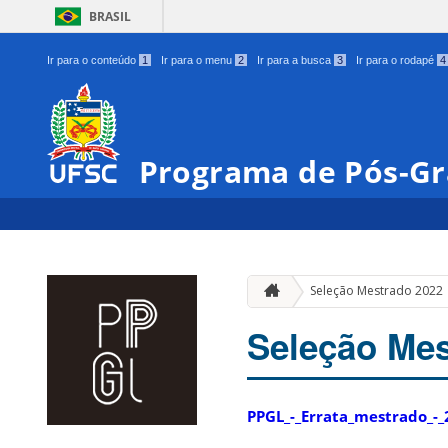
BRASIL
Ir para o conteúdo
1
Ir para o menu
2
Ir para a busca
3
Ir para o rodapé
4
Programa de Pós-Gr
Seleção Mestrado 2022
Seleção Mes
PPGL_-_Errata_mestrado_-