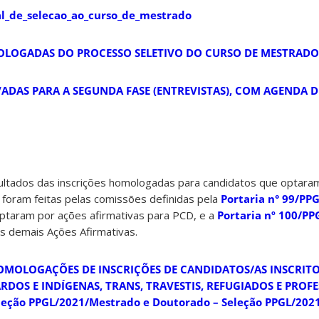
al_de_selecao_ao_curso_de_mestrado
MOLOGADAS DO PROCESSO SELETIVO DO CURSO DE MESTRADO
ADAS PARA A SEGUNDA FASE (ENTREVISTAS), COM AGENDA DE
sultados das inscrições homologadas para candidatos que optara
s foram feitas pelas comissões definidas pela
Portaria n° 99/PP
ptaram por ações afirmativas para PCD, e a
Portaria nº 100/PP
s demais Ações Afirmativas.
OMOLOGAÇÕES DE INSCRIÇÕES DE CANDIDATOS/AS INSCRITO
RDOS E INDÍGENAS, TRANS, TRAVESTIS, REFUGIADOS E PROF
eção PPGL/2021/Mestrado e Doutorado – Seleção PPGL/202