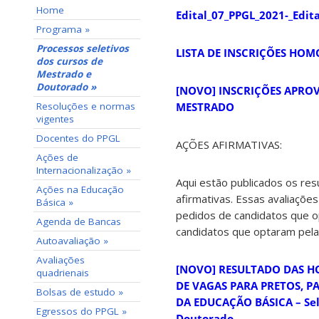
Home
Edital_07_PPGL_2021-_Edit
Programa »
Processos seletivos
LISTA DE INSCRIÇÕES HO
dos cursos de
Mestrado e
Doutorado »
[NOVO] INSCRIÇÕES APROV
Resoluções e normas
MESTRADO
vigentes
Docentes do PPGL
AÇÕES AFIRMATIVAS:
Ações de
Internacionalização »
Aqui estão publicados os re
Ações na Educação
afirmativas. Essas avaliaçõe
Básica »
pedidos de candidatos que o
Agenda de Bancas
candidatos que optaram pela
Autoavaliação »
Avaliações
[NOVO] RESULTADO DAS H
quadrienais
DE VAGAS PARA PRETOS, PA
Bolsas de estudo »
DA EDUCAÇÃO BÁSICA – Sel
Egressos do PPGL »
Doutorado