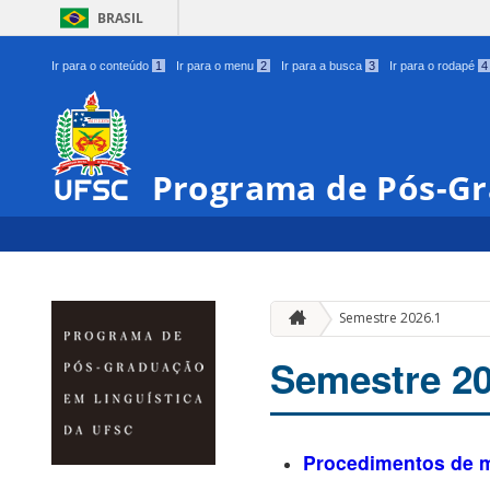
BRASIL
Ir para o conteúdo
1
Ir para o menu
2
Ir para a busca
3
Ir para o rodapé
4
Programa de Pós-Gr
Semestre 2026.1
Semestre 20
Procedimentos de m