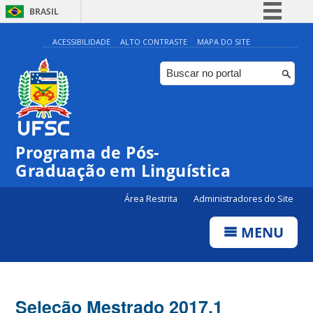
BRASIL
Simplifique!
ACESSIBILIDADE
ALTO CONTRASTE
MAPA DO SITE
Comunica BR
Participe
Acesso à informação
Legislação
Programa de Pós-
Canais
Graduação em Linguística
Área Restrita
Administradores do Site
MENU
Seleção Mestrado 2017.1