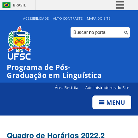
BRASIL
Simplifique!
ACESSIBILIDADE
ALTO CONTRASTE
MAPA DO SITE
Comunica BR
Participe
Acesso à informação
Legislação
Programa de Pós-
Canais
Graduação em Linguística
Área Restrita
Administradores do Site
MENU
Quadro de Horários 2022.2