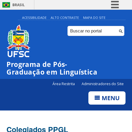
BRASIL
Simplifique!
ACESSIBILIDADE
ALTO CONTRASTE
MAPA DO SITE
Comunica BR
Participe
Acesso à informação
Legislação
Programa de Pós-
Canais
Graduação em Linguística
Área Restrita
Administradores do Site
MENU
Colegiados PPGL