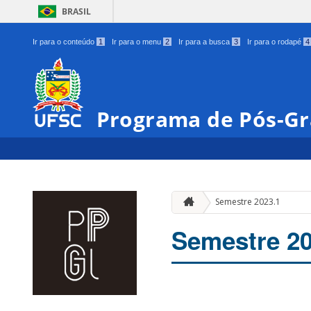
BRASIL
Ir para o conteúdo
1
Ir para o menu
2
Ir para a busca
3
Ir para o rodapé
4
Programa de Pós-Gr
Semestre 2023.1
Semestre 20