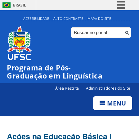
BRASIL
Simplifique!
ACESSIBILIDADE
ALTO CONTRASTE
MAPA DO SITE
Comunica BR
Participe
Acesso à informação
Legislação
Programa de Pós-
Canais
Graduação em Linguística
Área Restrita
Administradores do Site
MENU
Ações na Educação Básica |