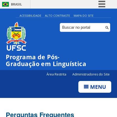
BRASIL
Simplifique!
ACESSIBILIDADE
ALTO CONTRASTE
MAPA DO SITE
Comunica BR
Participe
Acesso à informação
Legislação
Programa de Pós-
Canais
Graduação em Linguística
Área Restrita
Administradores do Site
MENU
Perguntas Frequentes