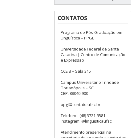
CONTATOS
Programa de Pós-Graduação em
Linguística – PPGL
Universidade Federal de Santa
Catarina | Centro de Comunicação
e Expressão
CCE B – Sala 315
Campus Universitário Trindade
Florianópolis – SC
CEP: 88040-900
ppgl@contato.ufsc.br
Telefone: (48) 3721-9581
Instagram: @linguisticaufsc
Atendimento presencial na
secretaria de segunda a sexta das