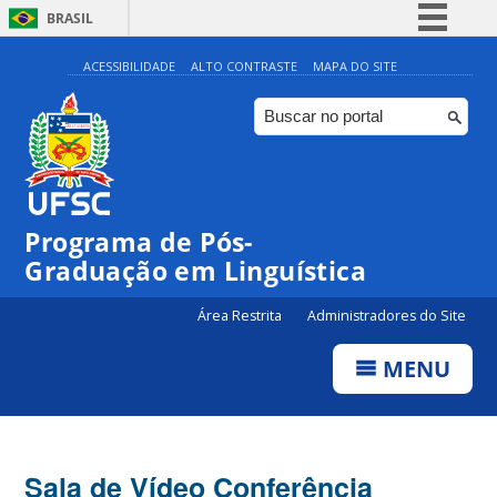
BRASIL
Simplifique!
ACESSIBILIDADE
ALTO CONTRASTE
MAPA DO SITE
Comunica BR
Participe
Acesso à informação
Legislação
Programa de Pós-
Canais
Graduação em Linguística
Área Restrita
Administradores do Site
MENU
Sala de Vídeo Conferência