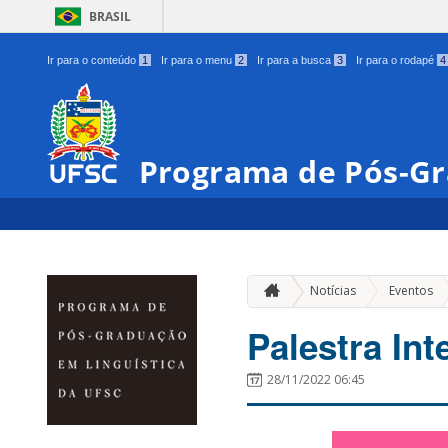
BRASIL
Ir para o conteúdo
1
Ir para o menu
2
Ir para a busca
3
Ir para o rodapé
4
Programa de Pós-Gr
»
Notícias
Eventos
Palestra In
28/11/2022 06:45