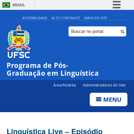
BRASIL
Simplifique!
ACESSIBILIDADE
ALTO CONTRASTE
MAPA DO SITE
Comunica BR
Participe
Acesso à informação
Legislação
Programa de Pós-
Canais
Graduação em Linguística
Área Restrita
Administradores do Site
MENU
Linguística Live – Episódio