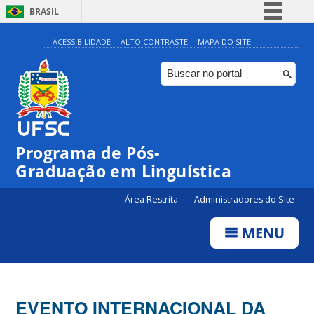
BRASIL
Simplifique!
ACESSIBILIDADE
ALTO CONTRASTE
MAPA DO SITE
Comunica BR
Participe
Acesso à informação
Legislação
Programa de Pós-
Canais
Graduação em Linguística
Área Restrita
Administradores do Site
MENU
EVENTO INTERNACIONAL DA