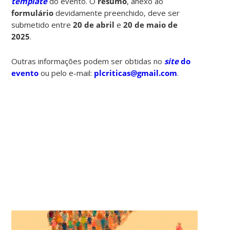
template
do evento. O
resumo
, anexo ao
formulário
devidamente preenchido, deve ser
submetido entre
20 de abril
e
20 de maio de
2025
.
Outras informações podem ser obtidas no
site
do
evento
ou pelo e-mail:
plcriticas@gmail.com
.