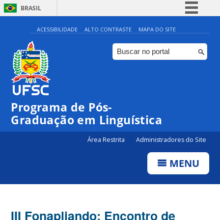
BRASIL
Simplifique!
ACESSIBILIDADE
ALTO CONTRASTE
MAPA DO SITE
Comunica BR
Participe
Acesso à informação
Legislação
Programa de Pós-
Canais
Graduação em Linguística
Área Restrita
Administradores do Site
MENU
III Fonapliando: Encontro de