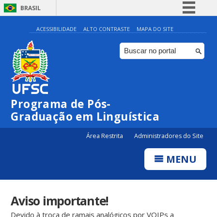
BRASIL
Simplifique!
ACESSIBILIDADE
ALTO CONTRASTE
MAPA DO SITE
Comunica BR
Participe
Acesso à informação
Legislação
Programa de Pós-
Canais
Graduação em Linguística
Área Restrita
Administradores do Site
MENU
Aviso importante!
Devido à troca de ramais analógicos por VOIPs a