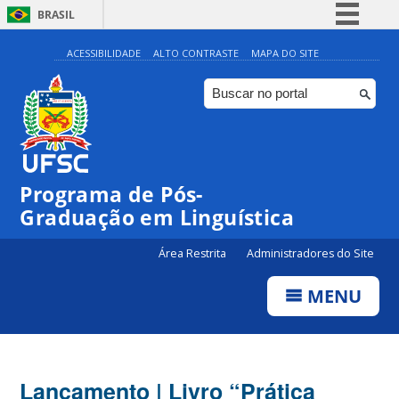
BRASIL
Simplifique!
ACESSIBILIDADE
ALTO CONTRASTE
MAPA DO SITE
Comunica BR
Participe
Acesso à informação
Legislação
Programa de Pós-
Canais
Graduação em Linguística
Área Restrita
Administradores do Site
MENU
Lançamento | Livro “Prática